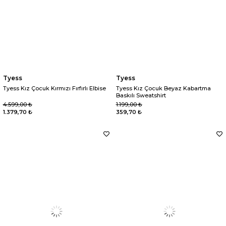
Tyess
Tyess
Tyess Kız Çocuk Kırmızı Fırfırlı Elbise
Tyess Kız Çocuk Beyaz Kabartma
Baskılı Sweatshirt
4.599,00 ₺
1.199,00 ₺
1.379,70 ₺
359,70 ₺