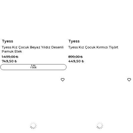
Tyess
Tyess
Tyess Kız Çocuk Beyaz Yıldız Desenli
Tyess Kız Çocuk Kırmızı Tişört
Pamuk Etek
1.499,00 ₺
899,00 ₺
749,50 ₺
449,50 ₺
2 AL
1 ÖDE