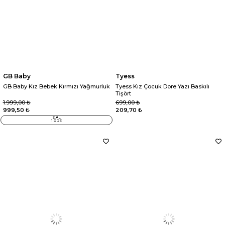
GB Baby
Tyess
GB Baby Kız Bebek Kırmızı Yağmurluk
Tyess Kız Çocuk Dore Yazı Baskılı
Tişört
1.999,00 ₺
699,00 ₺
999,50 ₺
209,70 ₺
2 AL
1 ÖDE