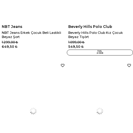
NBT Jeans
Beverly Hills Polo Club
NBT Jeans Erkek Çocuk Beli Lastikli
Beverly Hills Polo Club Kız Çocuk
Beyaz Şort
Beyaz Tişört
1.299,00 ₺
1.099,00 ₺
649,50 ₺
549,50 ₺
3 AL
2 ÖDE