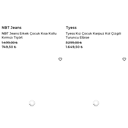
NBT Jeans
Tyess
NBT Jeans Erkek Çocuk Kısa Kollu
Tyess Kız Çocuk Karpuz Kol Çizgili
Kırmızı Tişört
Turuncu Elbise
1.499,00 ₺
3.299,00 ₺
749,50 ₺
1.649,50 ₺