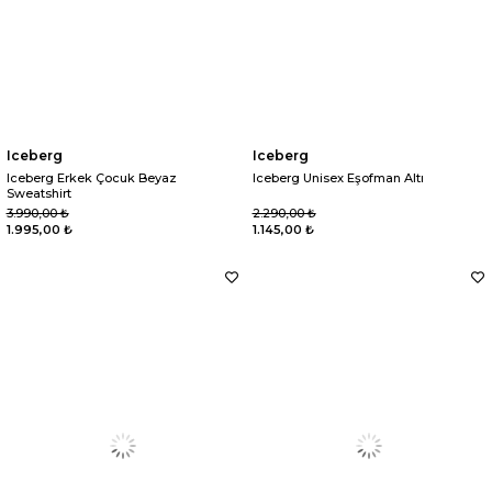
Iceberg
Iceberg
Iceberg Erkek Çocuk Beyaz
Iceberg Unisex Eşofman Altı
Sweatshirt
3.990,00 ₺
2.290,00 ₺
1.995,00 ₺
1.145,00 ₺