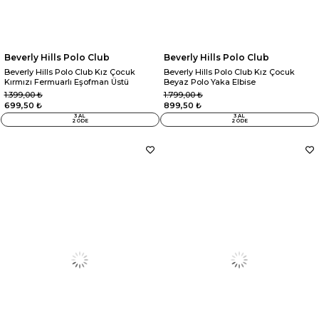
Beverly Hills Polo Club
Beverly Hills Polo Club
Beverly Hills Polo Club Kız Çocuk
Beverly Hills Polo Club Kız Çocuk
Kırmızı Fermuarlı Eşofman Üstü
Beyaz Polo Yaka Elbise
1.399,00 ₺
1.799,00 ₺
699,50 ₺
899,50 ₺
3 AL
3 AL
2 ÖDE
2 ÖDE