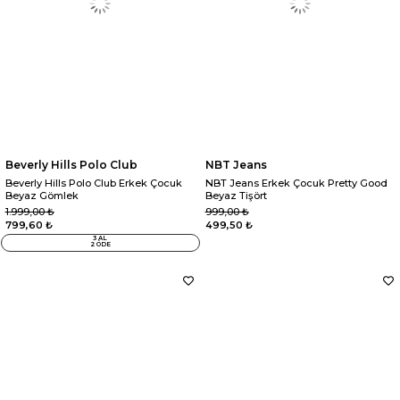
Beverly Hills Polo Club
NBT Jeans
Beverly Hills Polo Club Erkek Çocuk
NBT Jeans Erkek Çocuk Pretty Good
Beyaz Gömlek
Beyaz Tişört
1.999,00 ₺
999,00 ₺
799,60 ₺
499,50 ₺
3 AL
2 ÖDE