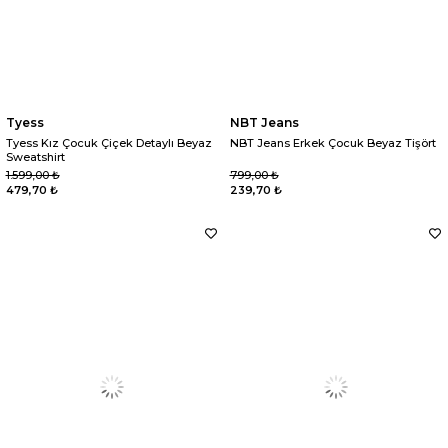
Tyess
NBT Jeans
Tyess Kız Çocuk Çiçek Detaylı Beyaz
NBT Jeans Erkek Çocuk Beyaz Tişört
Sweatshirt
1.599,00 ₺
799,00 ₺
479,70 ₺
239,70 ₺