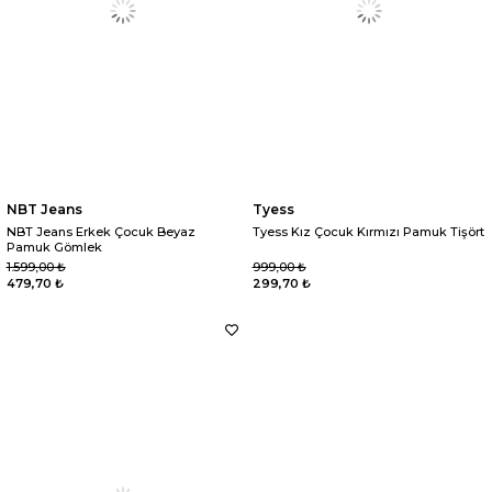
NBT Jeans
Tyess
NBT Jeans Erkek Çocuk Beyaz
Tyess Kız Çocuk Kırmızı Pamuk Tişört
Pamuk Gömlek
1.599,00 ₺
999,00 ₺
479,70 ₺
299,70 ₺