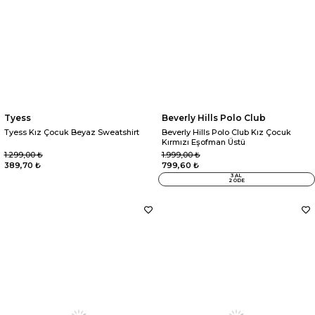
Tyess
Beverly Hills Polo Club
Tyess Kız Çocuk Beyaz Sweatshirt
Beverly Hills Polo Club Kız Çocuk
Kırmızı Eşofman Üstü
1.299,00 ₺
1.999,00 ₺
389,70 ₺
799,60 ₺
3 AL
2 ÖDE