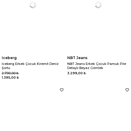
Iceberg
NBT Jeans
Iceberg Erkek Çocuk Kiremit Deniz
NBT Jeans Erkek Çocuk Pamuk Pile
Şortu
Detaylı Beyaz Gömlek
2.790,00 ₺
3.299,00 ₺
1.395,00 ₺