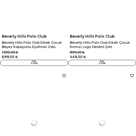
Beverly Hills Polo Club
Beverly Hills Polo Club
Beverly Hills Polo Club Erkek Çocuk
Beverly Hills Polo Club Erkek Çocuk
Beyaz Kapüşonlu Eşofman Üstü
Kırmızı Logo Desenli Şort
1.399,00 ₺
899,00 ₺
699,50 ₺
449,50 ₺
3 AL
3 AL
2 ÖDE
2 ÖDE