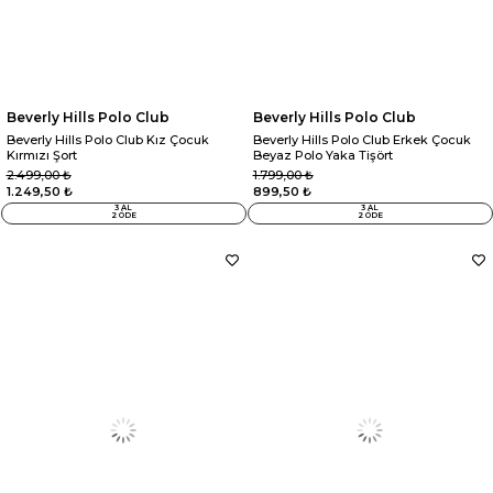
Beverly Hills Polo Club
Beverly Hills Polo Club
Beverly Hills Polo Club Kız Çocuk
Beverly Hills Polo Club Erkek Çocuk
Kırmızı Şort
Beyaz Polo Yaka Tişört
2.499,00 ₺
1.799,00 ₺
1.249,50 ₺
899,50 ₺
3 AL
3 AL
2 ÖDE
2 ÖDE