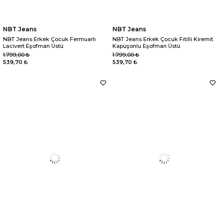
NBT Jeans
NBT Jeans
NBT Jeans Erkek Çocuk Fermuarlı
NBT Jeans Erkek Çocuk Fitilli Kiremit
Lacivert Eşofman Üstü
Kapüşonlu Eşofman Üstü
1.799,00 ₺
1.799,00 ₺
539,70 ₺
539,70 ₺