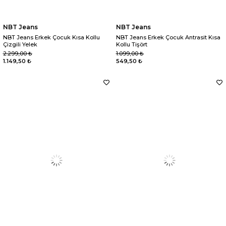
NBT Jeans
NBT Jeans
NBT Jeans Erkek Çocuk Kısa Kollu
NBT Jeans Erkek Çocuk Antrasit Kısa
Çizgili Yelek
Kollu Tişört
2.299,00 ₺
1.099,00 ₺
1.149,50 ₺
549,50 ₺