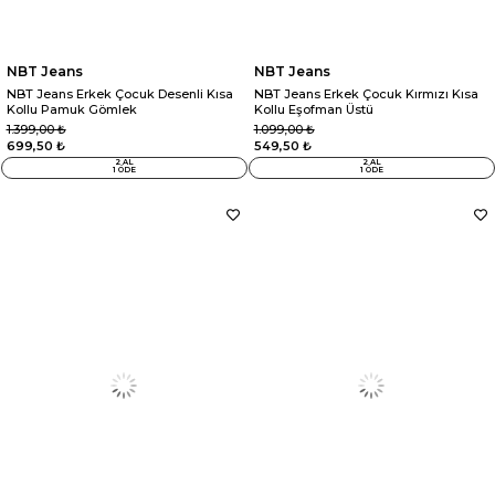
NBT Jeans
NBT Jeans
NBT Jeans Erkek Çocuk Desenli Kısa
NBT Jeans Erkek Çocuk Kırmızı Kısa
Kollu Pamuk Gömlek
Kollu Eşofman Üstü
1.399,00 ₺
1.099,00 ₺
699,50 ₺
549,50 ₺
2 AL
2 AL
1 ÖDE
1 ÖDE