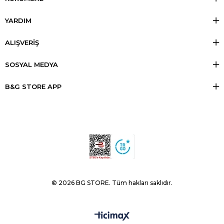
modern bir dokunuş katın!
Şimdi alışverişe başlayın, miniklerin enerjisini yansıtan en güzel
YARDIM
erkek çocuk üst giyim modellerini seçin!
ALIŞVERİŞ
SOSYAL MEDYA
B&G STORE APP
© 2026 BG STORE. Tüm hakları saklıdır.