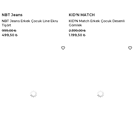
NBT Jeans
KID'N MATCH
NBT Jeans Erkek Çocuk Line Ekru
KID'N Match Erkek Çocuk Desenli
Tişört
Gömlek
999,00 ₺
2.399,00 ₺
499,50 ₺
1.199,50 ₺