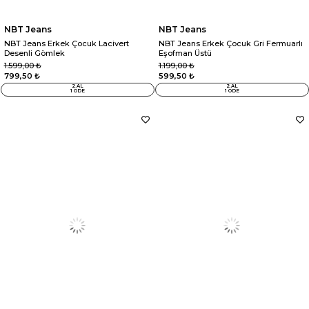
NBT Jeans
NBT Jeans
NBT Jeans Erkek Çocuk Lacivert
NBT Jeans Erkek Çocuk Gri Fermuarlı
Desenli Gömlek
Eşofman Üstü
1.599,00 ₺
1.199,00 ₺
799,50 ₺
599,50 ₺
2 AL
2 AL
1 ÖDE
1 ÖDE