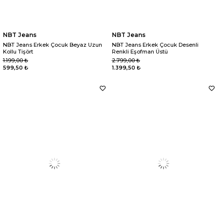
NBT Jeans
NBT Jeans
NBT Jeans Erkek Çocuk Beyaz Uzun
NBT Jeans Erkek Çocuk Desenli
Kollu Tişört
Renkli Eşofman Üstü
1.199,00 ₺
2.799,00 ₺
599,50 ₺
1.399,50 ₺