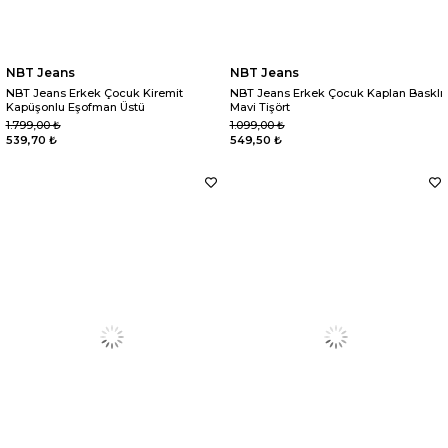
NBT Jeans
NBT Jeans
NBT Jeans Erkek Çocuk Kiremit
NBT Jeans Erkek Çocuk Kaplan Basklı
Kapüşonlu Eşofman Üstü
Mavi Tişört
1.799,00 ₺
1.099,00 ₺
539,70 ₺
549,50 ₺