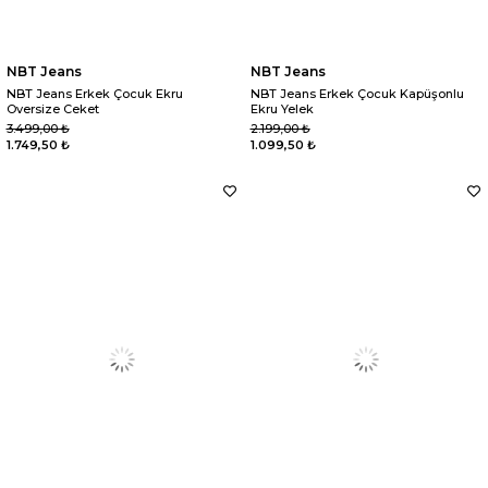
NBT Jeans
NBT Jeans
NBT Jeans Erkek Çocuk Ekru
NBT Jeans Erkek Çocuk Kapüşonlu
Oversize Ceket
Ekru Yelek
3.499,00 ₺
2.199,00 ₺
1.749,50 ₺
1.099,50 ₺