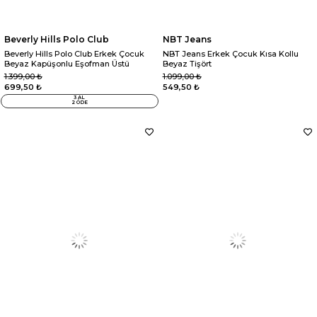
Beverly Hills Polo Club
NBT Jeans
Beverly Hills Polo Club Erkek Çocuk
NBT Jeans Erkek Çocuk Kısa Kollu
Beyaz Kapüşonlu Eşofman Üstü
Beyaz Tişört
1.399,00 ₺
1.099,00 ₺
699,50 ₺
549,50 ₺
3 AL
2 ÖDE