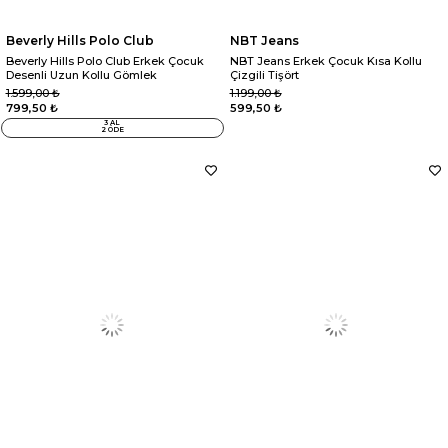
Beverly Hills Polo Club
NBT Jeans
Beverly Hills Polo Club Erkek Çocuk
NBT Jeans Erkek Çocuk Kısa Kollu
Desenli Uzun Kollu Gömlek
Çizgili Tişört
1.599,00 ₺
1.199,00 ₺
799,50 ₺
599,50 ₺
3 AL
2 ÖDE