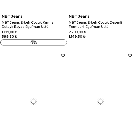
NBT Jeans
NBT Jeans
NBT Jeans Erkek Çocuk Kırmızı
NBT Jeans Erkek Çocuk Desenli
Detaylı Beyaz Eşofman Üstü
Fermuarlı Eşofman Üstü
1.199,00 ₺
2.299,00 ₺
599,50 ₺
1.149,50 ₺
2 AL
1 ÖDE