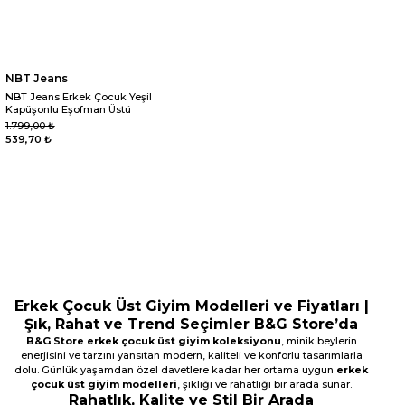
NBT Jeans
NBT Jeans Erkek Çocuk Yeşil
Kapüşonlu Eşofman Üstü
1.799,00 ₺
539,70 ₺
Atlet
Eşofman Üstü
Gömlek
Kazak
Sweatshirt
T-Shirt
Hırka
Erkek Çocuk Üst Giyim Modelleri ve Fiyatları |
Şık, Rahat ve Trend Seçimler B&G Store’da
B&G Store erkek çocuk üst giyim koleksiyonu
, minik beylerin
enerjisini ve tarzını yansıtan modern, kaliteli ve konforlu tasarımlarla
dolu. Günlük yaşamdan özel davetlere kadar her ortama uygun
erkek
çocuk üst giyim modelleri
, şıklığı ve rahatlığı bir arada sunar.
Rahatlık, Kalite ve Stil Bir Arada