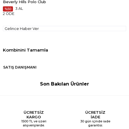
Beverly Hills Polo Club
3 AL
50
2 ÖDE
Gelince Haber Ver
SATIŞ DANIŞMANI
Son Bakılan Ürünler
ÜCRETSİZ
ÜCRETSİZ
KARGO
İADE
1500 TL ve üzeri
30 gün içinde iade
alışverişlerde.
garantisi.