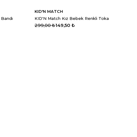
KID'N MATCH
 Bandı
KID'N Match Kız Bebek Renkli Toka
299,00 ₺
149,50 ₺