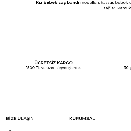
Kız bebek saç bandı
modelleri, hassas bebek ci
sağlar. Pamukl
Yeni sezon
kız bebek saç bandı modelleri
ara
konforlu saç bantları terc
Kız bebek saç bantlarını
elbise
,
etek
veya
ÜCRETSİZ KARGO
B&
1500 TL ve üzeri alışverişlerde.
30 g
Tüm
kız bebek saç bandı
modelleri, yüksek kalite
ergonomik formu rahatlık sağlar. 
B&G Store Kız Bebek Saç Bandı Kol
BİZE ULAŞIN
KURUMSAL