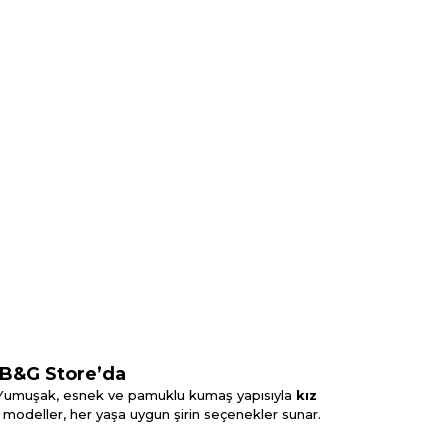
r B&G Store’da
r. Yumuşak, esnek ve pamuklu kumaş yapısıyla
kız
ş modeller, her yaşa uygun şirin seçenekler sunar.