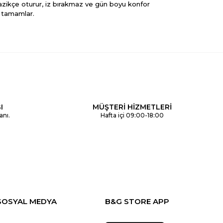
nazikçe oturur, iz bırakmaz ve gün boyu konfor
ı tamamlar.
 ön plana çıkıyor. Günlük kullanım için sade ve
nüm elde edebilirsiniz.
rka
ekleyerek şıklığı tamamlayabilirsiniz.
I
MÜŞTERİ HİZMETLERİ
anı.
Hafta içi 09:00-18:00
 kullanım sunarken, bebeğinizin başına tam oturan
in mükemmel bir tamamlayıcıdır.
 prensesinizin tarzını her an parlatın!
SOSYAL MEDYA
B&G STORE APP