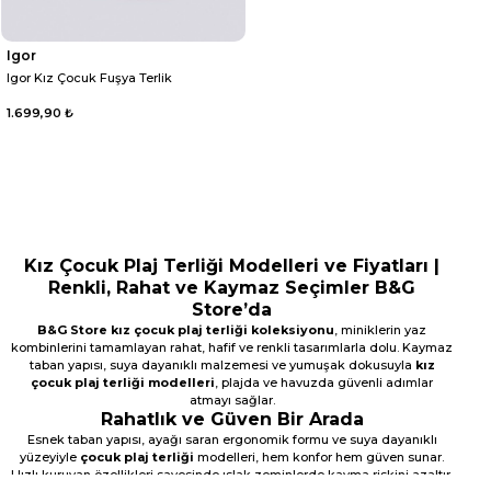
Igor
Igor Kız Çocuk Fuşya Terlik
1.699,90 ₺
Kız Çocuk Plaj Terliği Modelleri ve Fiyatları |
Renkli, Rahat ve Kaymaz Seçimler B&G
Store’da
B&G Store kız çocuk plaj terliği koleksiyonu
, miniklerin yaz
kombinlerini tamamlayan rahat, hafif ve renkli tasarımlarla dolu. Kaymaz
taban yapısı, suya dayanıklı malzemesi ve yumuşak dokusuyla
kız
çocuk plaj terliği modelleri
, plajda ve havuzda güvenli adımlar
atmayı sağlar.
Rahatlık ve Güven Bir Arada
Esnek taban yapısı, ayağı saran ergonomik formu ve suya dayanıklı
yüzeyiyle
çocuk plaj terliği
modelleri, hem konfor hem güven sunar.
Hızlı kuruyan özellikleri sayesinde ıslak zeminlerde kayma riskini azaltır.