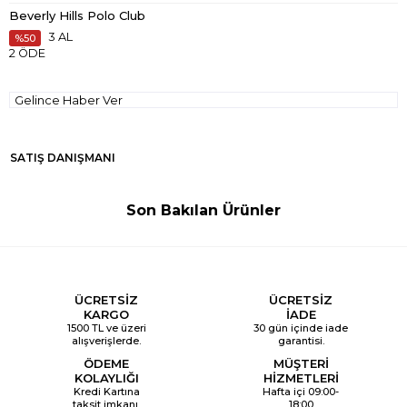
Beverly Hills Polo Club
3 AL
50
2 ÖDE
Gelince Haber Ver
SATIŞ DANIŞMANI
Son Bakılan Ürünler
ÜCRETSİZ
ÜCRETSİZ
KARGO
İADE
1500 TL ve üzeri
30 gün içinde iade
alışverişlerde.
garantisi.
ÖDEME
MÜŞTERİ
KOLAYLIĞI
HİZMETLERİ
Kredi Kartına
Hafta içi 09:00-
taksit imkanı.
18:00