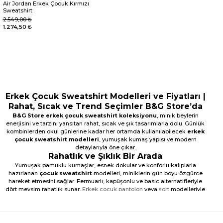
Air Jordan Erkek Çocuk Kırmızı
Sweatshirt
2.549,00 ₺
1.274,50 ₺
Erkek Çocuk Sweatshirt Modelleri ve Fiyatları |
Rahat, Sıcak ve Trend Seçimler B&G Store’da
B&G Store erkek çocuk sweatshirt koleksiyonu
, minik beylerin
enerjisini ve tarzını yansıtan rahat, sıcak ve şık tasarımlarla dolu. Günlük
kombinlerden okul günlerine kadar her ortamda kullanılabilecek
erkek
çocuk sweatshirt modelleri
, yumuşak kumaş yapısı ve modern
detaylarıyla öne çıkar.
Rahatlık ve Şıklık Bir Arada
Yumuşak pamuklu kumaşlar, esnek dokular ve konforlu kalıplarla
hazırlanan
çocuk sweatshirt
modelleri, miniklerin gün boyu özgürce
hareket etmesini sağlar. Fermuarlı, kapüşonlu ve basic alternatifleriyle
dört mevsim rahatlık sunar.
Erkek çocuk pantolon
veya
şort
modelleriyle
kombinleyerek enerjik bir görünüm elde edebilirsiniz.
Yumuşak pamuklu kumaş ve nefes alabilir yapı
Esnek kalıp ile rahat hareket imkânı
Kapüşonlu, fermuarlı ve basic model seçenekleri