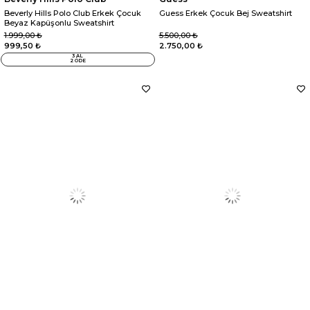
Beverly Hills Polo Club Erkek Çocuk
Guess Erkek Çocuk Bej Sweatshirt
Beyaz Kapüşonlu Sweatshirt
1.999,00 ₺
5.500,00 ₺
999,50 ₺
2.750,00 ₺
3 AL
2 ÖDE