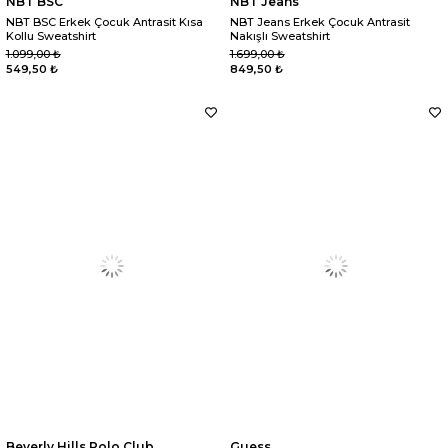
NBT BSC
NBT Jeans
NBT BSC Erkek Çocuk Antrasit Kısa
NBT Jeans Erkek Çocuk Antrasit
Kollu Sweatshirt
Nakışlı Sweatshirt
1.099,00 ₺
1.699,00 ₺
549,50 ₺
849,50 ₺
Beverly Hills Polo Club
Guess