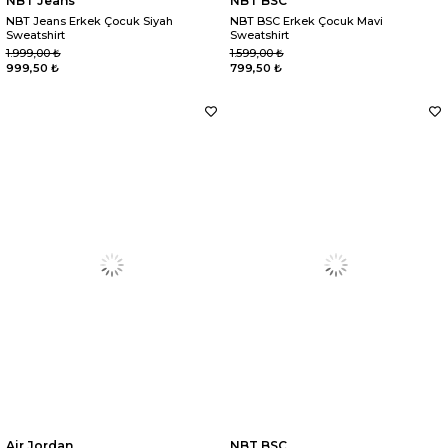
NBT Jeans
NBT BSC
NBT Jeans Erkek Çocuk Siyah
NBT BSC Erkek Çocuk Mavi
Sweatshirt
Sweatshirt
1.999,00 ₺
1.599,00 ₺
999,50 ₺
799,50 ₺
Air Jordan
NBT BSC