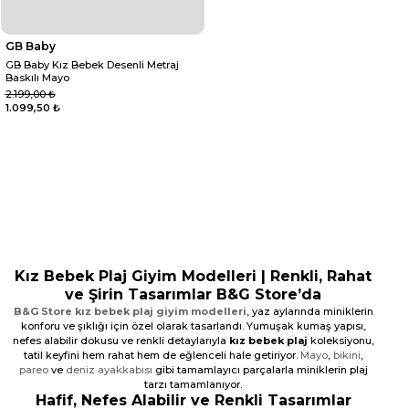
GB Baby
GB Baby Kız Bebek Desenli Metraj
Baskılı Mayo
2.199,00 ₺
1.099,50 ₺
Bikini
Mayo
Deniz Ayakkabısı
Kız Bebek Plaj Giyim Modelleri | Renkli, Rahat
ve Şirin Tasarımlar B&G Store’da
B&G Store kız bebek plaj giyim modelleri
, yaz aylarında miniklerin
konforu ve şıklığı için özel olarak tasarlandı. Yumuşak kumaş yapısı,
nefes alabilir dokusu ve renkli detaylarıyla
kız bebek plaj
koleksiyonu,
tatil keyfini hem rahat hem de eğlenceli hale getiriyor.
Mayo
,
bikini
,
pareo
ve
deniz ayakkabısı
gibi tamamlayıcı parçalarla miniklerin plaj
tarzı tamamlanıyor.
Hafif, Nefes Alabilir ve Renkli Tasarımlar