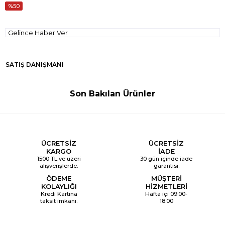
50
Gelince Haber Ver
SATIŞ DANIŞMANI
Son Bakılan Ürünler
ÜCRETSİZ
ÜCRETSİZ
KARGO
İADE
1500 TL ve üzeri
30 gün içinde iade
alışverişlerde.
garantisi.
ÖDEME
MÜŞTERİ
KOLAYLIĞI
HİZMETLERİ
Kredi Kartına
Hafta içi 09:00-
taksit imkanı.
18:00