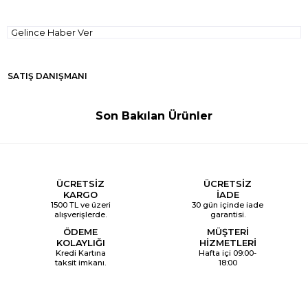
Gelince Haber Ver
SATIŞ DANIŞMANI
Son Bakılan Ürünler
ÜCRETSİZ
ÜCRETSİZ
KARGO
İADE
1500 TL ve üzeri
30 gün içinde iade
alışverişlerde.
garantisi.
ÖDEME
MÜŞTERİ
KOLAYLIĞI
HİZMETLERİ
Kredi Kartına
Hafta içi 09:00-
taksit imkanı.
18:00