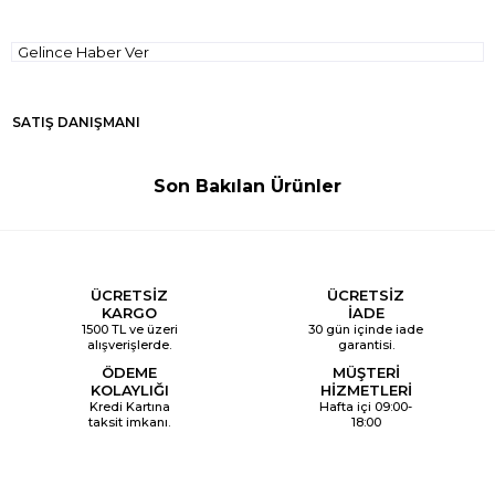
Gelince Haber Ver
SATIŞ DANIŞMANI
Son Bakılan Ürünler
ÜCRETSİZ
ÜCRETSİZ
KARGO
İADE
1500 TL ve üzeri
30 gün içinde iade
alışverişlerde.
garantisi.
ÖDEME
MÜŞTERİ
KOLAYLIĞI
HİZMETLERİ
Kredi Kartına
Hafta içi 09:00-
taksit imkanı.
18:00