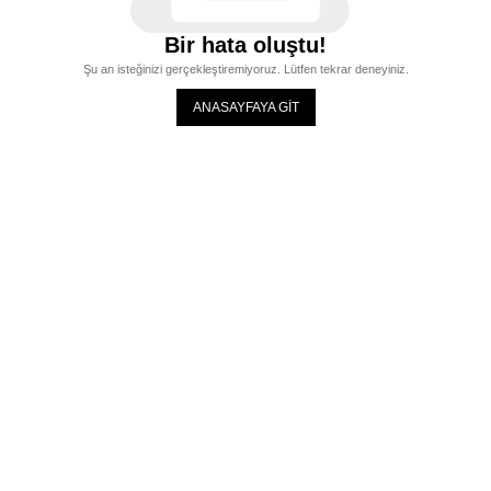
Bir hata oluştu!
Şu an isteğinizi gerçekleştiremiyoruz. Lütfen tekrar deneyiniz.
ANASAYFAYA GİT