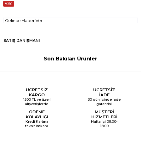
50
Gelince Haber Ver
SATIŞ DANIŞMANI
Son Bakılan Ürünler
ÜCRETSİZ
ÜCRETSİZ
KARGO
İADE
1500 TL ve üzeri
30 gün içinde iade
alışverişlerde.
garantisi.
ÖDEME
MÜŞTERİ
KOLAYLIĞI
HİZMETLERİ
Kredi Kartına
Hafta içi 09:00-
taksit imkanı.
18:00