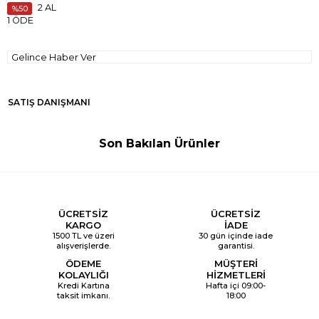
2 AL
50
1 ÖDE
Gelince Haber Ver
SATIŞ DANIŞMANI
Son Bakılan Ürünler
ÜCRETSİZ
ÜCRETSİZ
KARGO
İADE
1500 TL ve üzeri
30 gün içinde iade
alışverişlerde.
garantisi.
ÖDEME
MÜŞTERİ
KOLAYLIĞI
HİZMETLERİ
Kredi Kartına
Hafta içi 09:00-
taksit imkanı.
18:00