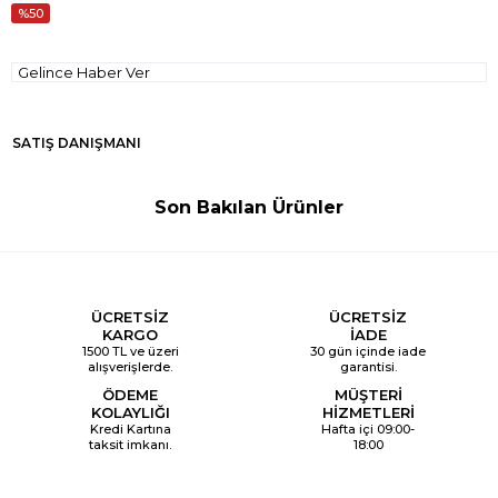
50
Gelince Haber Ver
SATIŞ DANIŞMANI
Son Bakılan Ürünler
ÜCRETSİZ
ÜCRETSİZ
KARGO
İADE
1500 TL ve üzeri
30 gün içinde iade
alışverişlerde.
garantisi.
ÖDEME
MÜŞTERİ
KOLAYLIĞI
HİZMETLERİ
Kredi Kartına
Hafta içi 09:00-
taksit imkanı.
18:00