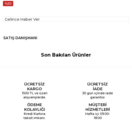
50
Gelince Haber Ver
SATIŞ DANIŞMANI
Son Bakılan Ürünler
ÜCRETSİZ
ÜCRETSİZ
KARGO
İADE
1500 TL ve üzeri
30 gün içinde iade
alışverişlerde.
garantisi.
ÖDEME
MÜŞTERİ
KOLAYLIĞI
HİZMETLERİ
Kredi Kartına
Hafta içi 09:00-
taksit imkanı.
18:00