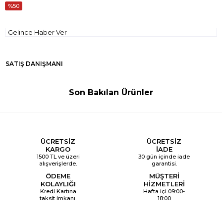
50
Gelince Haber Ver
SATIŞ DANIŞMANI
Son Bakılan Ürünler
ÜCRETSİZ
ÜCRETSİZ
KARGO
İADE
1500 TL ve üzeri
30 gün içinde iade
alışverişlerde.
garantisi.
ÖDEME
MÜŞTERİ
KOLAYLIĞI
HİZMETLERİ
Kredi Kartına
Hafta içi 09:00-
taksit imkanı.
18:00