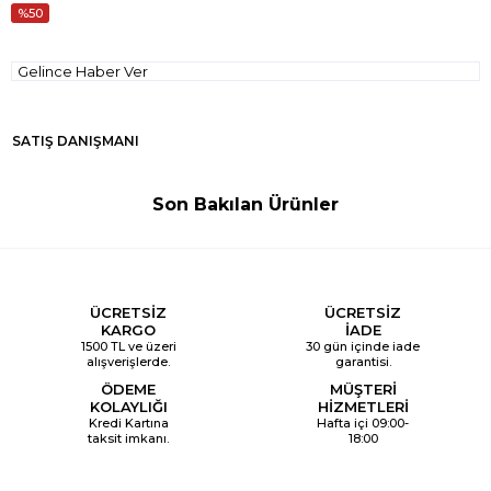
50
Gelince Haber Ver
SATIŞ DANIŞMANI
Son Bakılan Ürünler
ÜCRETSİZ
ÜCRETSİZ
KARGO
İADE
1500 TL ve üzeri
30 gün içinde iade
alışverişlerde.
garantisi.
ÖDEME
MÜŞTERİ
KOLAYLIĞI
HİZMETLERİ
Kredi Kartına
Hafta içi 09:00-
taksit imkanı.
18:00