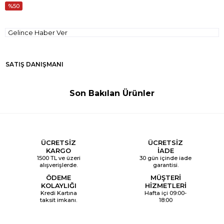
50
Gelince Haber Ver
SATIŞ DANIŞMANI
Son Bakılan Ürünler
ÜCRETSİZ
ÜCRETSİZ
KARGO
İADE
1500 TL ve üzeri
30 gün içinde iade
alışverişlerde.
garantisi.
ÖDEME
MÜŞTERİ
KOLAYLIĞI
HİZMETLERİ
Kredi Kartına
Hafta içi 09:00-
taksit imkanı.
18:00