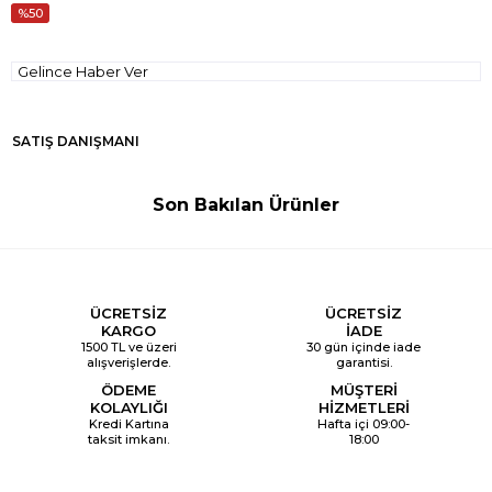
50
Gelince Haber Ver
SATIŞ DANIŞMANI
Son Bakılan Ürünler
ÜCRETSİZ
ÜCRETSİZ
KARGO
İADE
1500 TL ve üzeri
30 gün içinde iade
alışverişlerde.
garantisi.
ÖDEME
MÜŞTERİ
KOLAYLIĞI
HİZMETLERİ
Kredi Kartına
Hafta içi 09:00-
taksit imkanı.
18:00