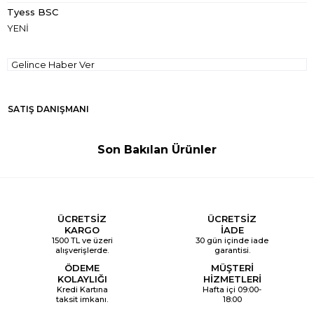
Tyess BSC
YENİ
Gelince Haber Ver
SATIŞ DANIŞMANI
Son Bakılan Ürünler
ÜCRETSİZ
ÜCRETSİZ
KARGO
İADE
1500 TL ve üzeri
30 gün içinde iade
alışverişlerde.
garantisi.
ÖDEME
MÜŞTERİ
KOLAYLIĞI
HİZMETLERİ
Kredi Kartına
Hafta içi 09:00-
taksit imkanı.
18:00