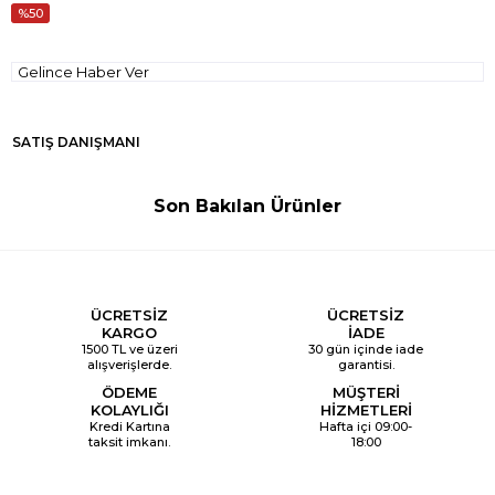
50
Gelince Haber Ver
SATIŞ DANIŞMANI
Son Bakılan Ürünler
ÜCRETSİZ
ÜCRETSİZ
KARGO
İADE
1500 TL ve üzeri
30 gün içinde iade
alışverişlerde.
garantisi.
ÖDEME
MÜŞTERİ
KOLAYLIĞI
HİZMETLERİ
Kredi Kartına
Hafta içi 09:00-
taksit imkanı.
18:00