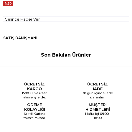
30
Gelince Haber Ver
SATIŞ DANIŞMANI
Son Bakılan Ürünler
ÜCRETSİZ
ÜCRETSİZ
KARGO
İADE
1500 TL ve üzeri
30 gün içinde iade
alışverişlerde.
garantisi.
ÖDEME
MÜŞTERİ
KOLAYLIĞI
HİZMETLERİ
Kredi Kartına
Hafta içi 09:00-
taksit imkanı.
18:00