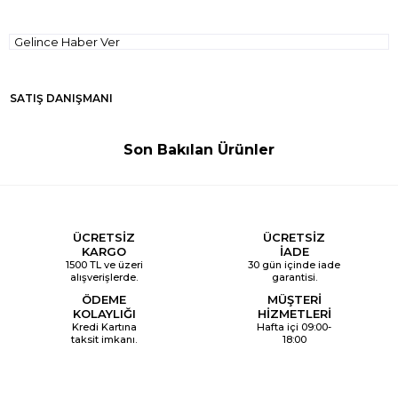
Gelince Haber Ver
SATIŞ DANIŞMANI
Son Bakılan Ürünler
ÜCRETSİZ
ÜCRETSİZ
KARGO
İADE
1500 TL ve üzeri
30 gün içinde iade
alışverişlerde.
garantisi.
ÖDEME
MÜŞTERİ
KOLAYLIĞI
HİZMETLERİ
Kredi Kartına
Hafta içi 09:00-
taksit imkanı.
18:00