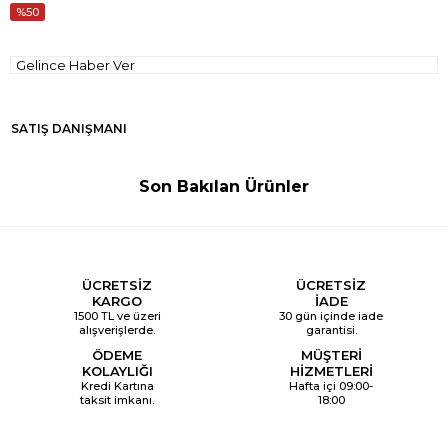
50
Gelince Haber Ver
SATIŞ DANIŞMANI
Son Bakılan Ürünler
ÜCRETSİZ
ÜCRETSİZ
KARGO
İADE
1500 TL ve üzeri
30 gün içinde iade
alışverişlerde.
garantisi.
ÖDEME
MÜŞTERİ
KOLAYLIĞI
HİZMETLERİ
Kredi Kartına
Hafta içi 09:00-
taksit imkanı.
18:00