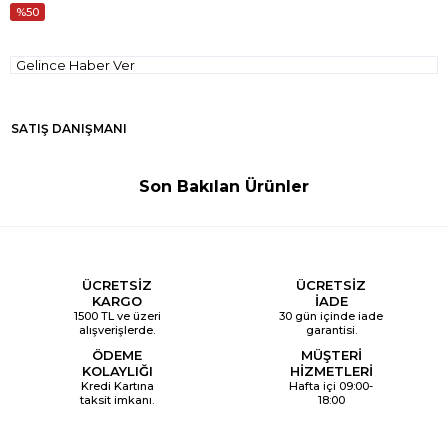
50
Gelince Haber Ver
SATIŞ DANIŞMANI
Son Bakılan Ürünler
ÜCRETSİZ
ÜCRETSİZ
KARGO
İADE
1500 TL ve üzeri
30 gün içinde iade
alışverişlerde.
garantisi.
ÖDEME
MÜŞTERİ
KOLAYLIĞI
HİZMETLERİ
Kredi Kartına
Hafta içi 09:00-
taksit imkanı.
18:00