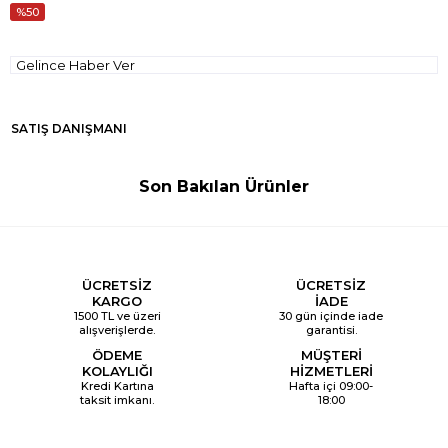
50
Gelince Haber Ver
SATIŞ DANIŞMANI
Son Bakılan Ürünler
ÜCRETSİZ
ÜCRETSİZ
KARGO
İADE
1500 TL ve üzeri
30 gün içinde iade
alışverişlerde.
garantisi.
ÖDEME
MÜŞTERİ
KOLAYLIĞI
HİZMETLERİ
Kredi Kartına
Hafta içi 09:00-
taksit imkanı.
18:00