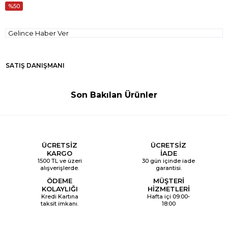
50
Gelince Haber Ver
SATIŞ DANIŞMANI
Son Bakılan Ürünler
ÜCRETSİZ
ÜCRETSİZ
KARGO
İADE
1500 TL ve üzeri
30 gün içinde iade
alışverişlerde.
garantisi.
ÖDEME
MÜŞTERİ
KOLAYLIĞI
HİZMETLERİ
Kredi Kartına
Hafta içi 09:00-
taksit imkanı.
18:00