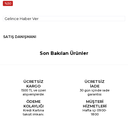
50
Gelince Haber Ver
SATIŞ DANIŞMANI
Son Bakılan Ürünler
ÜCRETSİZ
ÜCRETSİZ
KARGO
İADE
1500 TL ve üzeri
30 gün içinde iade
alışverişlerde.
garantisi.
ÖDEME
MÜŞTERİ
KOLAYLIĞI
HİZMETLERİ
Kredi Kartına
Hafta içi 09:00-
taksit imkanı.
18:00