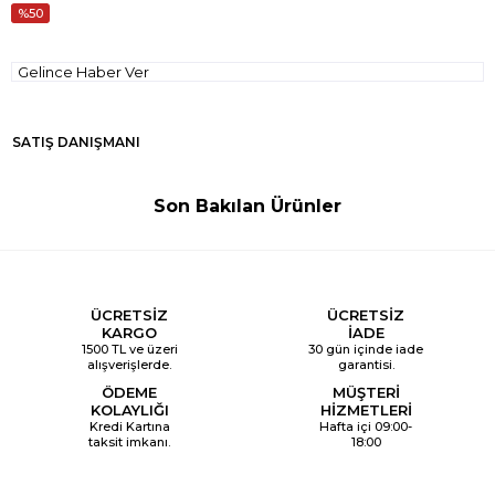
50
Gelince Haber Ver
SATIŞ DANIŞMANI
Son Bakılan Ürünler
ÜCRETSİZ
ÜCRETSİZ
KARGO
İADE
1500 TL ve üzeri
30 gün içinde iade
alışverişlerde.
garantisi.
ÖDEME
MÜŞTERİ
KOLAYLIĞI
HİZMETLERİ
Kredi Kartına
Hafta içi 09:00-
taksit imkanı.
18:00