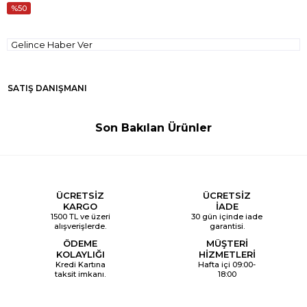
50
Gelince Haber Ver
SATIŞ DANIŞMANI
Son Bakılan Ürünler
ÜCRETSİZ
ÜCRETSİZ
KARGO
İADE
1500 TL ve üzeri
30 gün içinde iade
alışverişlerde.
garantisi.
ÖDEME
MÜŞTERİ
KOLAYLIĞI
HİZMETLERİ
Kredi Kartına
Hafta içi 09:00-
taksit imkanı.
18:00