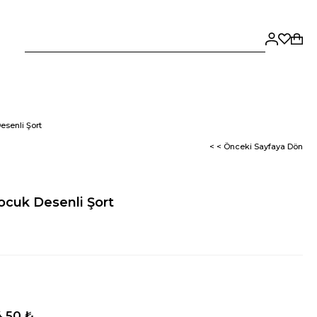
senli Şort
< < Önceki Sayfaya Dön
cuk Desenli Şort
,50 ₺