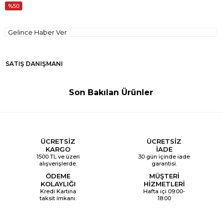
50
Gelince Haber Ver
SATIŞ DANIŞMANI
Son Bakılan Ürünler
ÜCRETSİZ
ÜCRETSİZ
KARGO
İADE
1500 TL ve üzeri
30 gün içinde iade
alışverişlerde.
garantisi.
ÖDEME
MÜŞTERİ
KOLAYLIĞI
HİZMETLERİ
Kredi Kartına
Hafta içi 09:00-
taksit imkanı.
18:00