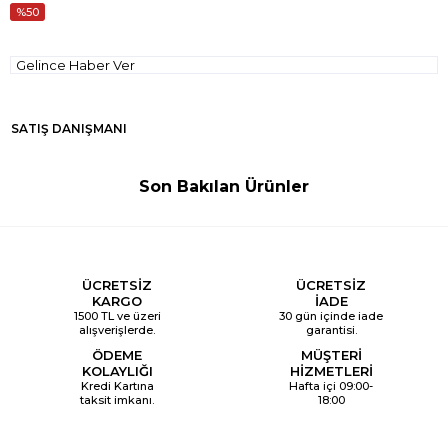
50
Gelince Haber Ver
SATIŞ DANIŞMANI
Son Bakılan Ürünler
ÜCRETSİZ
ÜCRETSİZ
KARGO
İADE
1500 TL ve üzeri
30 gün içinde iade
alışverişlerde.
garantisi.
ÖDEME
MÜŞTERİ
KOLAYLIĞI
HİZMETLERİ
Kredi Kartına
Hafta içi 09:00-
taksit imkanı.
18:00