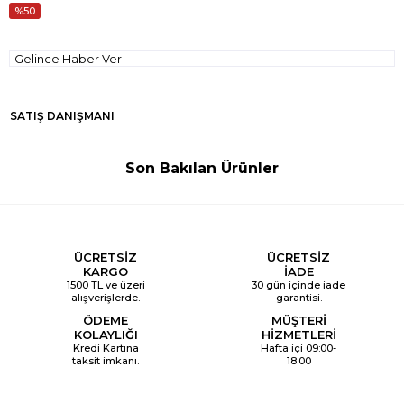
50
Gelince Haber Ver
SATIŞ DANIŞMANI
Son Bakılan Ürünler
ÜCRETSİZ
ÜCRETSİZ
KARGO
İADE
1500 TL ve üzeri
30 gün içinde iade
alışverişlerde.
garantisi.
ÖDEME
MÜŞTERİ
KOLAYLIĞI
HİZMETLERİ
Kredi Kartına
Hafta içi 09:00-
taksit imkanı.
18:00