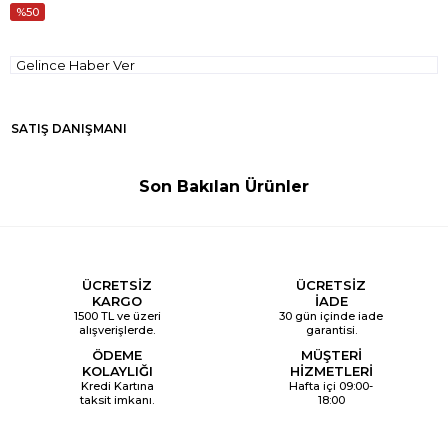
50
Gelince Haber Ver
SATIŞ DANIŞMANI
Son Bakılan Ürünler
ÜCRETSİZ
ÜCRETSİZ
KARGO
İADE
1500 TL ve üzeri
30 gün içinde iade
alışverişlerde.
garantisi.
ÖDEME
MÜŞTERİ
KOLAYLIĞI
HİZMETLERİ
Kredi Kartına
Hafta içi 09:00-
taksit imkanı.
18:00