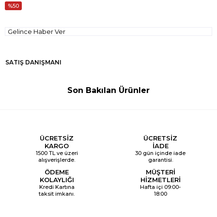
50
Gelince Haber Ver
SATIŞ DANIŞMANI
Son Bakılan Ürünler
ÜCRETSİZ
ÜCRETSİZ
KARGO
İADE
1500 TL ve üzeri
30 gün içinde iade
alışverişlerde.
garantisi.
ÖDEME
MÜŞTERİ
KOLAYLIĞI
HİZMETLERİ
Kredi Kartına
Hafta içi 09:00-
taksit imkanı.
18:00