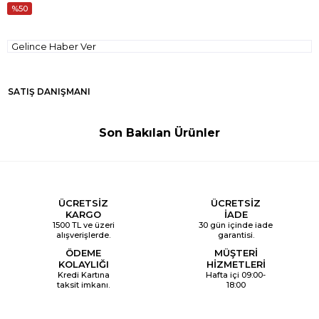
50
Gelince Haber Ver
SATIŞ DANIŞMANI
Son Bakılan Ürünler
ÜCRETSİZ
ÜCRETSİZ
KARGO
İADE
1500 TL ve üzeri
30 gün içinde iade
alışverişlerde.
garantisi.
ÖDEME
MÜŞTERİ
KOLAYLIĞI
HİZMETLERİ
Kredi Kartına
Hafta içi 09:00-
taksit imkanı.
18:00