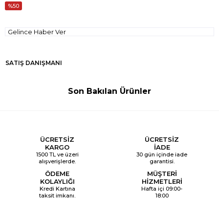
50
Gelince Haber Ver
SATIŞ DANIŞMANI
Son Bakılan Ürünler
ÜCRETSİZ
ÜCRETSİZ
KARGO
İADE
1500 TL ve üzeri
30 gün içinde iade
alışverişlerde.
garantisi.
ÖDEME
MÜŞTERİ
KOLAYLIĞI
HİZMETLERİ
Kredi Kartına
Hafta içi 09:00-
taksit imkanı.
18:00