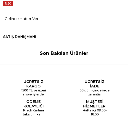
50
Gelince Haber Ver
SATIŞ DANIŞMANI
Son Bakılan Ürünler
ÜCRETSİZ
ÜCRETSİZ
KARGO
İADE
1500 TL ve üzeri
30 gün içinde iade
alışverişlerde.
garantisi.
ÖDEME
MÜŞTERİ
KOLAYLIĞI
HİZMETLERİ
Kredi Kartına
Hafta içi 09:00-
taksit imkanı.
18:00