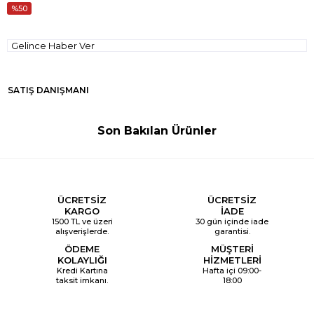
50
Gelince Haber Ver
SATIŞ DANIŞMANI
Son Bakılan Ürünler
ÜCRETSİZ
ÜCRETSİZ
KARGO
İADE
1500 TL ve üzeri
30 gün içinde iade
alışverişlerde.
garantisi.
ÖDEME
MÜŞTERİ
KOLAYLIĞI
HİZMETLERİ
Kredi Kartına
Hafta içi 09:00-
taksit imkanı.
18:00