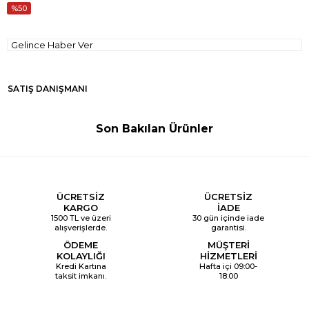
50
Gelince Haber Ver
SATIŞ DANIŞMANI
Son Bakılan Ürünler
ÜCRETSİZ
ÜCRETSİZ
KARGO
İADE
1500 TL ve üzeri
30 gün içinde iade
alışverişlerde.
garantisi.
ÖDEME
MÜŞTERİ
KOLAYLIĞI
HİZMETLERİ
Kredi Kartına
Hafta içi 09:00-
taksit imkanı.
18:00