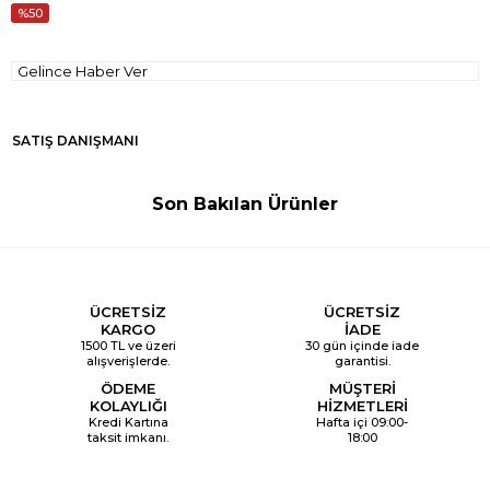
50
Gelince Haber Ver
SATIŞ DANIŞMANI
Son Bakılan Ürünler
ÜCRETSİZ
ÜCRETSİZ
KARGO
İADE
1500 TL ve üzeri
30 gün içinde iade
alışverişlerde.
garantisi.
ÖDEME
MÜŞTERİ
KOLAYLIĞI
HİZMETLERİ
Kredi Kartına
Hafta içi 09:00-
taksit imkanı.
18:00