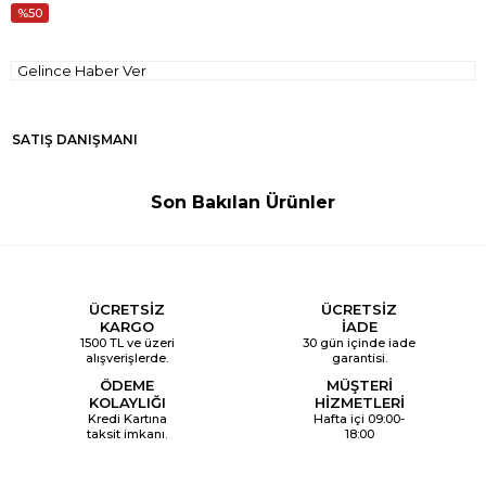
50
Gelince Haber Ver
SATIŞ DANIŞMANI
Son Bakılan Ürünler
ÜCRETSİZ
ÜCRETSİZ
KARGO
İADE
1500 TL ve üzeri
30 gün içinde iade
alışverişlerde.
garantisi.
ÖDEME
MÜŞTERİ
KOLAYLIĞI
HİZMETLERİ
Kredi Kartına
Hafta içi 09:00-
taksit imkanı.
18:00