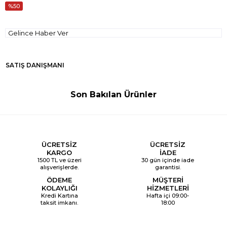
50
Gelince Haber Ver
SATIŞ DANIŞMANI
Son Bakılan Ürünler
ÜCRETSİZ
ÜCRETSİZ
KARGO
İADE
1500 TL ve üzeri
30 gün içinde iade
alışverişlerde.
garantisi.
ÖDEME
MÜŞTERİ
KOLAYLIĞI
HİZMETLERİ
Kredi Kartına
Hafta içi 09:00-
taksit imkanı.
18:00