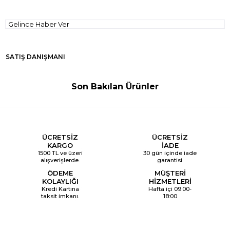
Gelince Haber Ver
SATIŞ DANIŞMANI
Son Bakılan Ürünler
ÜCRETSİZ
ÜCRETSİZ
KARGO
İADE
1500 TL ve üzeri
30 gün içinde iade
alışverişlerde.
garantisi.
ÖDEME
MÜŞTERİ
KOLAYLIĞI
HİZMETLERİ
Kredi Kartına
Hafta içi 09:00-
taksit imkanı.
18:00