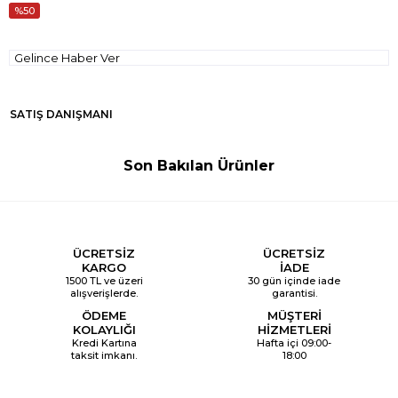
50
Gelince Haber Ver
SATIŞ DANIŞMANI
Son Bakılan Ürünler
ÜCRETSİZ
ÜCRETSİZ
KARGO
İADE
1500 TL ve üzeri
30 gün içinde iade
alışverişlerde.
garantisi.
ÖDEME
MÜŞTERİ
KOLAYLIĞI
HİZMETLERİ
Kredi Kartına
Hafta içi 09:00-
taksit imkanı.
18:00