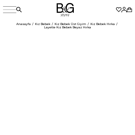
Anasayfa
Kız Bebek
Kız Bebek Üst Giyim
Kız Bebek Hırka
Layette Kız Bebek Beyaz Hırka