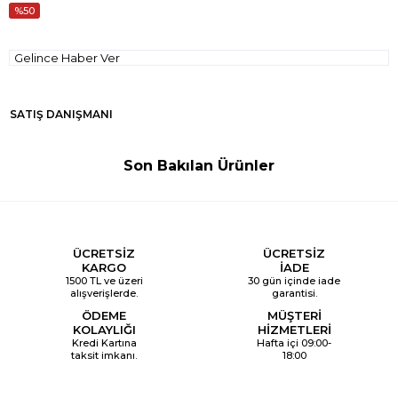
50
Gelince Haber Ver
SATIŞ DANIŞMANI
Son Bakılan Ürünler
ÜCRETSİZ
ÜCRETSİZ
KARGO
İADE
1500 TL ve üzeri
30 gün içinde iade
alışverişlerde.
garantisi.
ÖDEME
MÜŞTERİ
KOLAYLIĞI
HİZMETLERİ
Kredi Kartına
Hafta içi 09:00-
taksit imkanı.
18:00