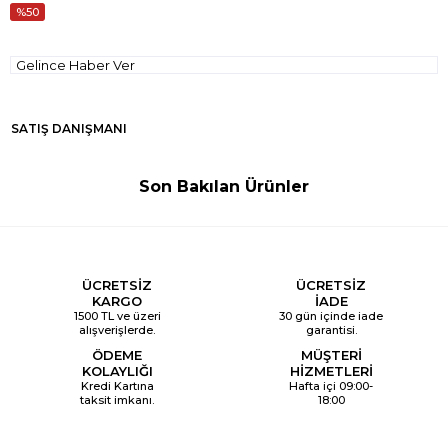
50
Gelince Haber Ver
SATIŞ DANIŞMANI
Son Bakılan Ürünler
ÜCRETSİZ
ÜCRETSİZ
KARGO
İADE
1500 TL ve üzeri
30 gün içinde iade
alışverişlerde.
garantisi.
ÖDEME
MÜŞTERİ
KOLAYLIĞI
HİZMETLERİ
Kredi Kartına
Hafta içi 09:00-
taksit imkanı.
18:00