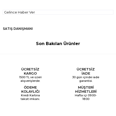
Gelince Haber Ver
SATIŞ DANIŞMANI
Son Bakılan Ürünler
ÜCRETSİZ
ÜCRETSİZ
KARGO
İADE
1500 TL ve üzeri
30 gün içinde iade
alışverişlerde.
garantisi.
ÖDEME
MÜŞTERİ
KOLAYLIĞI
HİZMETLERİ
Kredi Kartına
Hafta içi 09:00-
taksit imkanı.
18:00